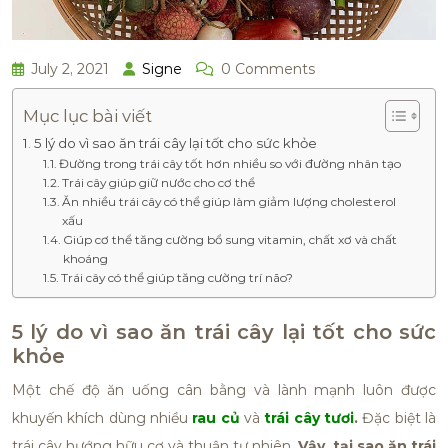
July 2, 2021
Signe
0 Comments
Mục lục bài viết
5 lý do vì sao ăn trái cây lại tốt cho sức khỏe
Đường trong trái cây tốt hơn nhiều so với đường nhân tạo
Trái cây giúp giữ nước cho cơ thể
Ăn nhiều trái cây có thể giúp làm giảm lượng cholesterol
xấu
Giúp cơ thể tăng cường bổ sung vitamin, chất xơ và chất
khoáng
Trái cây có thể giúp tăng cường trí não?
5 lý do vì sao ăn trái cây lại tốt cho sức
khỏe
Một chế độ ăn uống cân bằng và lành mạnh luôn được
khuyến khích dùng nhiều
rau củ
và
trái cây tươi
.
Đ
ặc biệt là
trái cây hướng hữu cơ và thuận tự nhiên.
Vậy, tại sao ăn trái