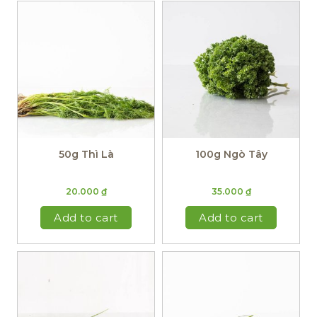
50g Thì Là
100g Ngò Tây
20.000
₫
35.000
₫
Add to cart
Add to cart