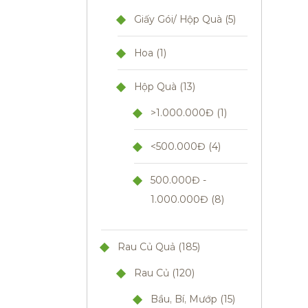
Giấy Gói/ Hộp Quà
5
Hoa
1
Hộp Quà
13
>1.000.000Đ
1
<500.000Đ
4
500.000Đ -
1.000.000Đ
8
Rau Củ Quả
185
Rau Củ
120
Bầu, Bí, Mướp
15