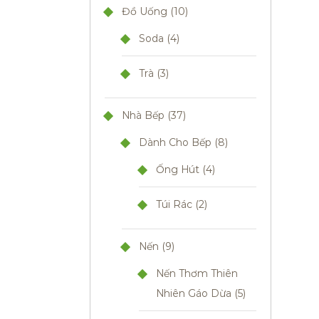
Đồ Uống
10
Soda
4
Trà
3
Nhà Bếp
37
Dành Cho Bếp
8
Ống Hút
4
Túi Rác
2
Nến
9
Nến Thơm Thiên
Nhiên Gáo Dừa
5