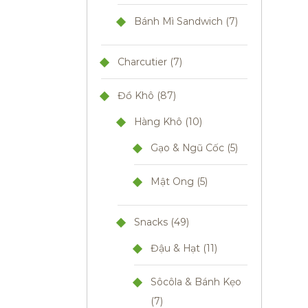
Bánh Mì Sandwich
7
Charcutier
7
Đồ Khô
87
Hàng Khô
10
Gạo & Ngũ Cốc
5
Mật Ong
5
Snacks
49
Đậu & Hạt
11
Sôcôla & Bánh Kẹo
7