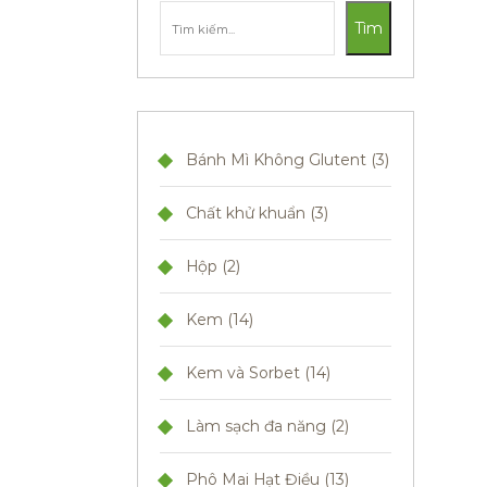
Tìm
Bánh Mì Không Glutent
3
Chất khử khuẩn
3
Hộp
2
Kem
14
Kem và Sorbet
14
Làm sạch đa năng
2
Phô Mai Hạt Điều
13