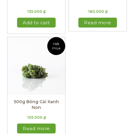
135.000
₫
180.000
₫
Add to cart
Read more
Hết
mùa
500g Bông Cải Xanh
Non
105.000
₫
Read more