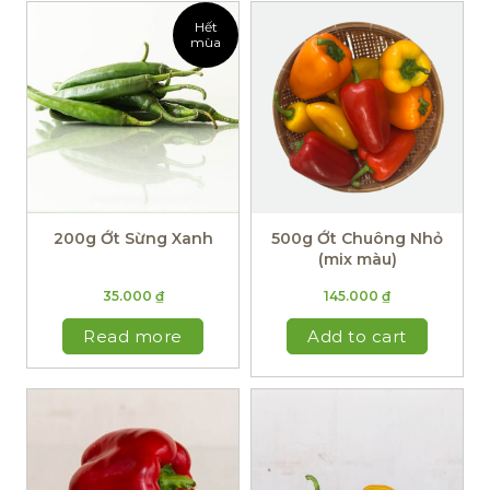
Hết
mùa
200g Ớt Sừng Xanh
500g Ớt Chuông Nhỏ
(mix màu)
35.000
₫
145.000
₫
Read more
Add to cart