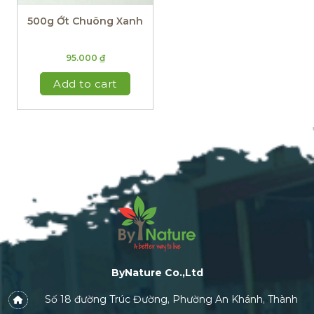
500g Ớt Chuông Xanh
95.000
₫
Add to cart
ByNature Co.,Ltd
Số 18 đường Trúc Đường, Phường An Khánh, Thành