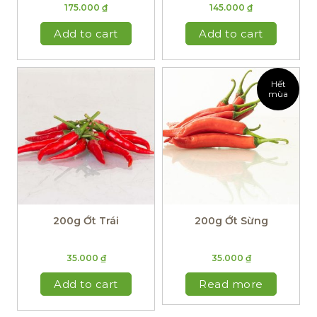
175.000
₫
145.000
₫
Add to cart
Add to cart
Hết
mùa
200g Ớt Trái
200g Ớt Sừng
35.000
₫
35.000
₫
Add to cart
Read more