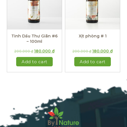
Tinh Dầu Thư Giãn #6
Xịt phòng # 1
– 100ml
180.000
₫
180.000
₫
200.000
₫
200.000
₫
Add to cart
Add to cart