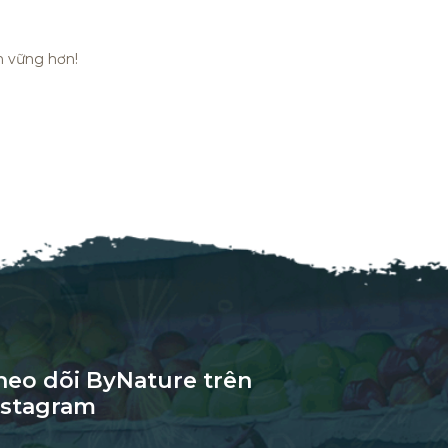
n vững hơn!
heo dõi ByNature trên
nstagram