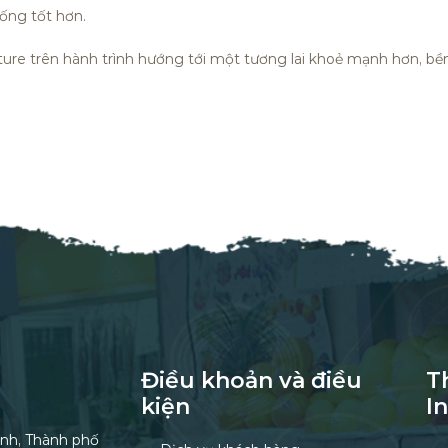
ống tốt hơn.
re trên hành trình hướng tới một tương lai khoẻ mạnh hơn, bề
Điều khoản và điều
T
kiện
I
nh, Thành phố