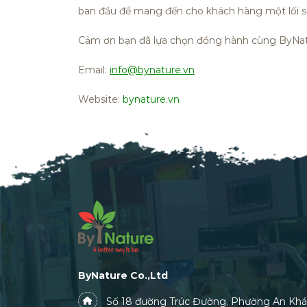
ban đầu để mang đến cho khách hàng một lối s
Cảm ơn bạn đã lựa chọn đồng hành cùng ByNatu
Email:
info@bynature.vn
Website:
bynature.vn
ByNature Co.,Ltd
Số 18 đường Trúc Đường, Phường An Khá