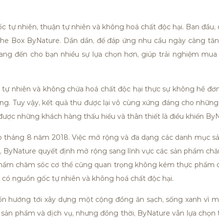
ự nhiên, thuận tự nhiên và không hoá chất độc hại. Ban đầu, ch
 The Box ByNature. Dần dần, để đáp ứng nhu cầu ngày càng tă
g đến cho bạn nhiều sự lựa chọn hơn, giúp trải nghiệm mu
tự nhiên và không chứa hoá chất độc hại thực sự không hề đơ
ng. Tuy vậy, kết quả thu được lại vô cùng xứng đáng cho những 
được những khách hàng thấu hiểu và thân thiết là điều khiến By
o tháng 8 năm 2018. Việc mở rộng và đa dạng các danh mục 
 ByNature quyết định mở rộng sang lĩnh vực các sản phẩm chă
hẩm chăm sóc cơ thể cũng quan trọng không kém thực phẩm chú
có nguồn gốc tự nhiên và không hoá chất độc hại.
n hướng tới xây dựng một cộng đồng ăn sạch, sống xanh vì một
sản phẩm và dịch vụ, nhưng đồng thời, ByNature vẫn lựa chọn tr