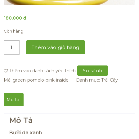
180.000
₫
Còn hàng
Thêm vào giỏ hàng
So sánh
Thêm vào danh sách yêu thích
Mã:
green-pomelo-pink-inside
Danh mục:
Trái Cây
Mô tả
Mô Tả
Bưởi da xanh