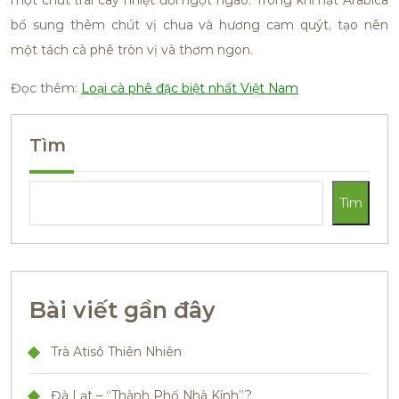
một chút trái cây nhiệt đới ngọt ngào. Trong khi hạt Arabica
bổ sung thêm chút vị chua và hương cam quýt, tạo nên
một tách cà phê tròn vị và thơm ngon.
Đọc thêm:
Loại cà phê đặc biệt nhất Việt Nam
Tìm
Tìm
Bài viết gần đây
Trà Atisô Thiên Nhiên
Đà Lạt – “Thành Phố Nhà Kính”?