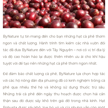
ByNature tự tin mang đến cho bạn những hạt cà phê thơm
ngon và chất lượng. Hành trình tìm kiếm các nhà vườn đối
tác đã đưa ByNature đến với Tây Nguyên – nơi có vị trí địa lý
và độ cao hoàn hảo lại được thiên nhiên ưu ái cho khí hậu
tuyệt vời để tạo nên những hạt cà phê thơm ngon nhất.
Để đảm bảo chất lượng cà phê, ByNature lựa chọn
hợp tác
với các hộ nông dân địa phương đã có kinh nghiệm trồng cà
phê qua nhiều thế hệ và không sử dụng thuốc trừ sâu.
Những trái cà phê đến ngày thu hoạch được chọn hái cẩn
thận sau đó được sấy khô trên giá đỡ trong nhà kính. Hạt
Robusta được sấy khô, loại bỏ vỏ và cùi nhưng vẫn còn một