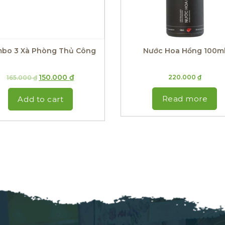
bo 3 Xà Phòng Thủ Công
Nước Hoa Hồng 100m
150.000
₫
220.000
₫
165.000
₫
Read more
Add to cart