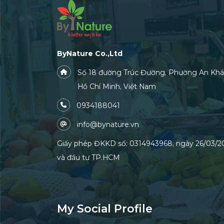
ByNature Co.,Ltd
Số 18 đường Trúc Đường, Phường An Khá
Hồ Chí Minh, Việt Nam
0934188041
info@bynature.vn
Giấy phép ĐKKD số: 0314943968, ngày 26/03/20
và đầu tư TP.HCM
My Social Profile