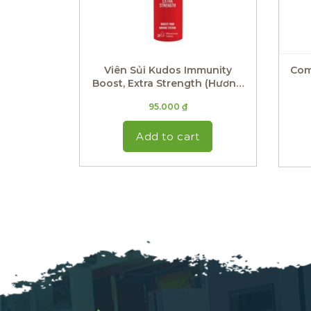
Viên Sủi Kudos Immunity
Com
Boost, Extra Strength (Hương
Chanh Gừng)
95.000
₫
Add to cart