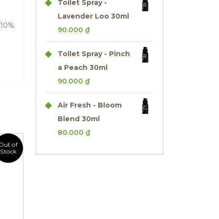
Toilet Spray -
Lavender Loo 30ml
 10%.
90.000
₫
Toilet Spray - Pinch
a Peach 30ml
90.000
₫
Air Fresh - Bloom
Blend 30ml
80.000
₫
Out of
Stock