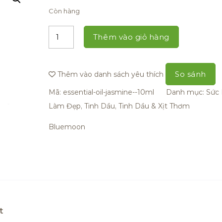
Còn hàng
Thêm vào giỏ hàng
So sánh
Thêm vào danh sách yêu thích
Mã:
essential-oil-jasmine--10ml
Danh mục:
Sức 
Làm Đẹp
,
Tinh Dầu
,
Tinh Dầu & Xịt Thơm
Bluemoon
t