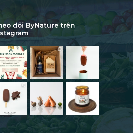
heo dõi ByNature trên
nstagram