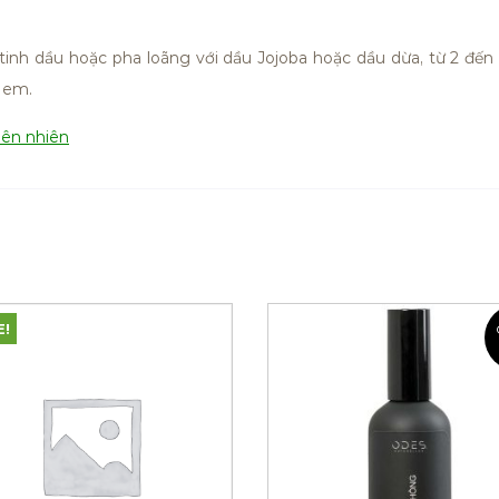
inh dầu hoặc pha loãng với dầu Jojoba hoặc dầu dừa, từ 2 đến
ẻ em.
iên nhiên
E!