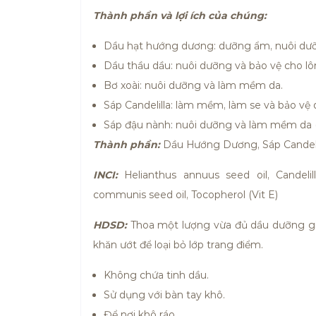
Thành phần và lợi ích của chúng:
Dầu hạt hướng dương: dưỡng ẩm, nuôi dư
Dầu thầu dầu: nuôi dưỡng và bảo vệ cho lô
Bơ xoài: nuôi dưỡng và làm mềm da.
Sáp Candelilla: làm mềm, làm se và bảo vệ 
Sáp đậu nành: nuôi dưỡng và làm mềm da (
Thành phần:
Dầu Hướng Dương, Sáp Candelil
INCI:
Helianthus annuus seed oil, Candelil
communis seed oil, Tocopherol (Vit E)
HDSD:
Thoa một lượng vừa đủ dầu dưỡng gi
khăn ướt để loại bỏ lớp trang điểm.
Không chứa tinh dầu.
Sử dụng với bàn tay khô.
Để nơi khô ráo.