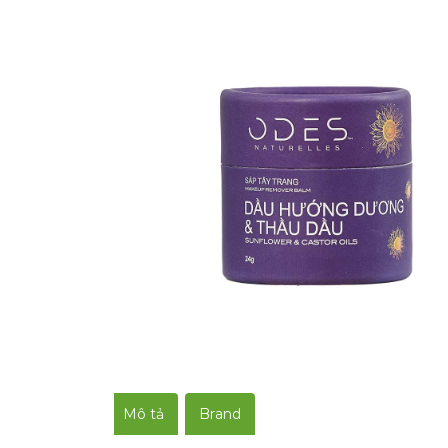
Mô tả
Brand