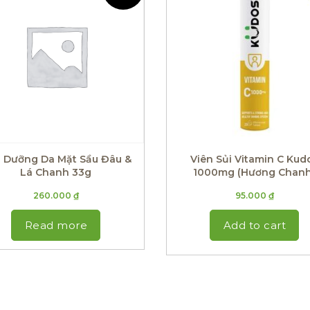
 Dưỡng Da Mặt Sầu Đâu &
Viên Sủi Vitamin C Kud
Lá Chanh 33g
1000mg (Hương Chanh
260.000
₫
95.000
₫
Read more
Add to cart