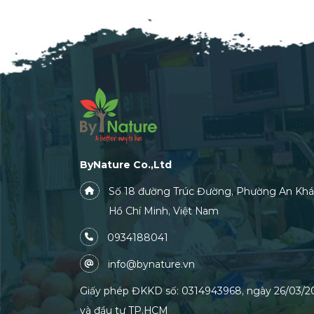
ByNature Co.,Ltd
Số 18 đường Trúc Đường, Phường An Khá
Hồ Chí Minh, Việt Nam
0934188041
info@bynature.vn
Giấy phép ĐKKD số: 0314943968, ngày 26/03/20
và đầu tư TP.HCM