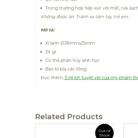
Trong trường hợp tiếp xúc với mắt, rửa sạ
Không được ăn. Tránh xa tầm tay trẻ em.
Mô tả:
Xi lanh Ø38mmx25mm
24 gr
Có thể phân hủy sinh học
Bao bì bìa các tông
Đọc thêm:
5 lợi ích tuyệt vời của mỹ phẩm th
Related Products
Out of
Stock