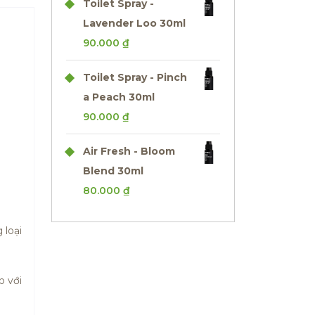
Toilet Spray -
Lavender Loo 30ml
90.000
₫
Toilet Spray - Pinch
a Peach 30ml
90.000
₫
Air Fresh - Bloom
Blend 30ml
80.000
₫
 loại
p với