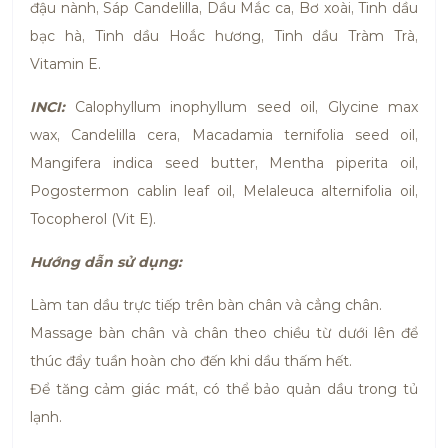
đậu nành, Sáp Candelilla, Dầu Mắc ca, Bơ xoài, Tinh dầu
bạc hà, Tinh dầu Hoắc hương, Tinh dầu Tràm Trà,
Vitamin E.
INCI:
Calophyllum inophyllum seed oil, Glycine max
wax, Candelilla cera, Macadamia ternifolia seed oil,
Mangifera indica seed butter, Mentha piperita oil,
Pogostermon cablin leaf oil, Melaleuca alternifolia oil,
Tocopherol (Vit E).
Hướng dẫn sử dụng:
Làm tan dầu trực tiếp trên bàn chân và cẳng chân.
Massage bàn chân và chân theo chiều từ dưới lên để
thúc đẩy tuần hoàn cho đến khi dầu thấm hết.
Để tăng cảm giác mát, có thể bảo quản dầu trong tủ
lạnh.