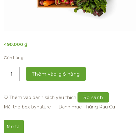
490.000
₫
Còn hàng
Thêm vào giỏ hàng
So sánh
Thêm vào danh sách yêu thích
Mã:
the-box-bynature
Danh mục:
Thùng Rau Củ
Mô tả