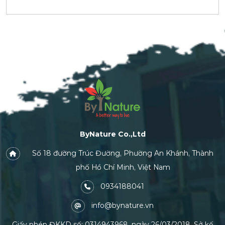
ByNature Co.,Ltd
Số 18 đường Trúc Đường, Phường An Khánh, Thành
phố Hồ Chí Minh, Việt Nam
0934188041
info@bynature.vn
Giấy phép ĐKKD số: 0314943968, ngày 26/03/2018, Sở kế