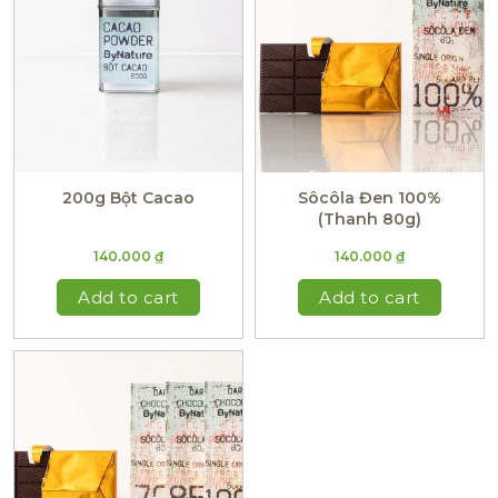
200g Bột Cacao
Sôcôla Đen 100%
(Thanh 80g)
140.000
₫
140.000
₫
Add to cart
Add to cart