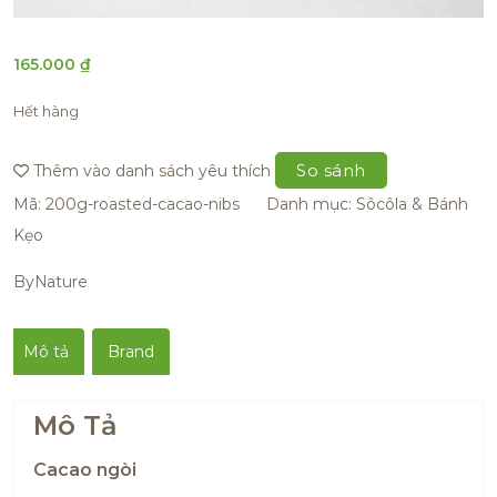
165.000
₫
Hết hàng
So sánh
Thêm vào danh sách yêu thích
Mã:
200g-roasted-cacao-nibs
Danh mục:
Sôcôla & Bánh
Kẹo
ByNature
Mô tả
Brand
Mô Tả
Cacao ngòi