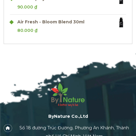
90.000
₫
Air Fresh - Bloom Blend 30ml
80.000
₫
ByNature Co.,Ltd
Số 18 đường Trúc Đường, Phường An Khánh, Thành