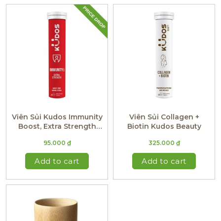
Viên Sủi Kudos Immunity
Viên Sủi Collagen +
Boost, Extra Strength
Biotin Kudos Beauty
(Hương Chanh Gừng)
95.000
₫
325.000
₫
Add to cart
Add to cart