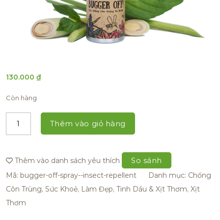
130.000
₫
Còn hàng
Thêm vào giỏ hàng
So sánh
Thêm vào danh sách yêu thích
Mã:
bugger-off-spray--insect-repellent
Danh mục:
Chống
Côn Trùng
,
Sức Khoẻ, Làm Đẹp
,
Tinh Dầu & Xịt Thơm
,
Xịt
Thơm