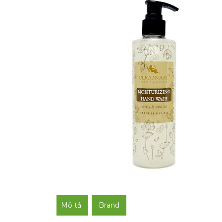
Mô tả
Brand