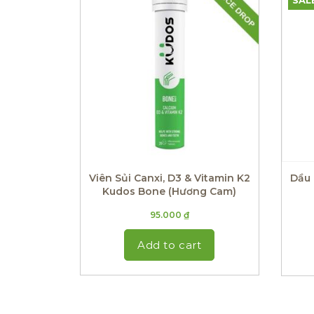
SAL
Viên Sủi Canxi, D3 & Vitamin K2
Dầu 
Kudos Bone (Hương Cam)
95.000
₫
Add to cart