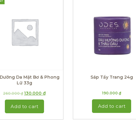
E!
Dưỡng Da Mặt Bơ & Phong
Sáp Tẩy Trang 24g
Lữ 33g
130.000
₫
190.000
₫
260.000
₫
Add to cart
Add to cart