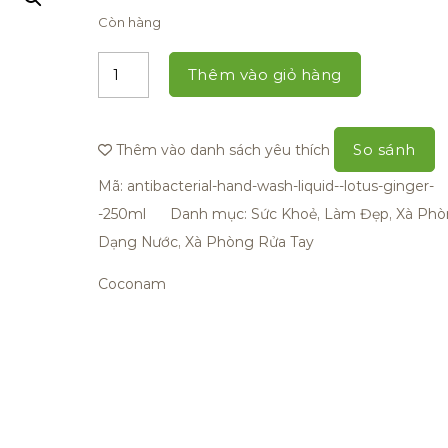
Còn hàng
Thêm vào giỏ hàng
So sánh
Thêm vào danh sách yêu thích
Mã:
antibacterial-hand-wash-liquid--lotus-ginger-
-250ml
Danh mục:
Sức Khoẻ, Làm Đẹp
,
Xà Phò
Dạng Nước
,
Xà Phòng Rửa Tay
Coconam