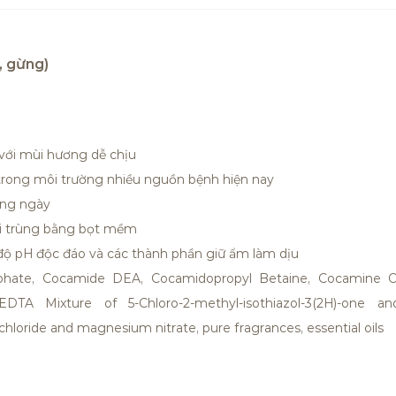
, gừng)
với mùi hương dễ chịu
 trong môi trường nhiều nguồn bệnh hiện nay
àng ngày
 vi trùng bằng bọt mềm
ộ pH độc đáo và các thành phần giữ ẩm làm dịu
hate, Cocamide DEA, Cocamidopropyl Betaine, Cocamine O
EDTA Mixture of 5-Chloro-2-methyl-isothiazol-3(2H)-one an
loride and magnesium nitrate, pure fragrances, essential oils