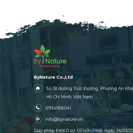
ByNature Co.,Ltd
Số 18 đường Trúc Đường, Phường An Khá
Hồ Chí Minh, Việt Nam
0934188041
info@bynature.vn
Giấy phép ĐKKD số: 0314943968, ngày 26/03/20