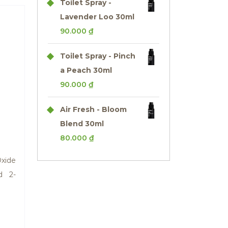
Toilet Spray -
Lavender Loo 30ml
90.000
₫
Toilet Spray - Pinch
a Peach 30ml
90.000
₫
Air Fresh - Bloom
Blend 30ml
80.000
₫
xide
d 2-