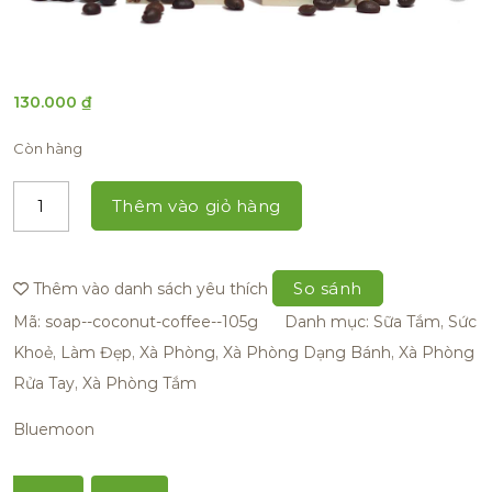
130.000
₫
Còn hàng
Thêm vào giỏ hàng
So sánh
Thêm vào danh sách yêu thích
Mã:
soap--coconut-coffee--105g
Danh mục:
Sữa Tắm
,
Sức
Khoẻ, Làm Đẹp
,
Xà Phòng
,
Xà Phòng Dạng Bánh
,
Xà Phòng
Rửa Tay
,
Xà Phòng Tắm
Bluemoon