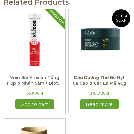
Related Products
Out of
Stock
Viên Sủi Vitamin Tổng
Dầu Dưỡng Thể Bơ Hạt
Hợp & Nhân Sâm + Biotin
Ca Cao & Cúc La Mã 46g
Kudos Daily (Hương
95.000
₫
310.000
₫
Cam)
Add to cart
Read more