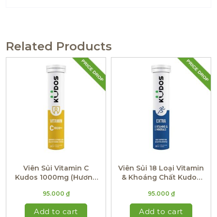
Related Products
Viên Sủi Vitamin C
Viên Sủi 18 Loại Vitamin
Kudos 1000mg (Hương
& Khoáng Chất Kudos
Chanh)
Extra (Hương Trái Cây
95.000
₫
95.000
₫
Nhiệt Đới)
Add to cart
Add to cart