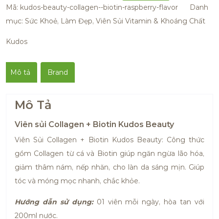
Mã:
kudos-beauty-collagen--biotin-raspberry-flavor
Danh
mục:
Sức Khoẻ, Làm Đẹp
,
Viên Sủi Vitamin & Khoáng Chất
Kudos
Mô tả
Brand
Mô Tả
Viên sủi Collagen + Biotin Kudos Beauty
Viên Sủi Collagen + Biotin Kudos Beauty: Công thức
gồm Collagen từ cá và Biotin giúp ngăn ngừa lão hóa,
giảm thâm nám, nếp nhăn, cho làn da sáng mịn. Giúp
tóc và móng mọc nhanh, chắc khỏe.
Hướng dẫn sử dụng:
01 viên mỗi ngày, hòa tan với
200ml nước.