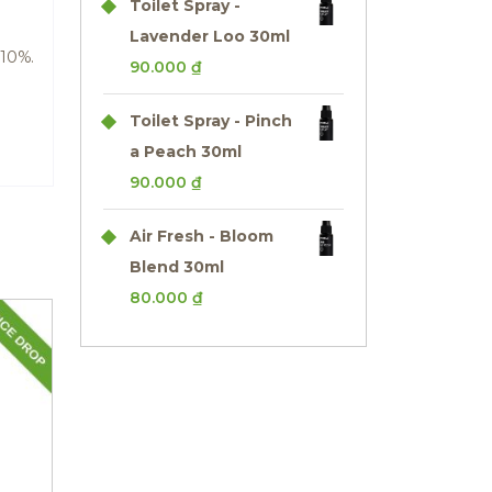
Toilet Spray -
Lavender Loo 30ml
 10%.
90.000
₫
Toilet Spray - Pinch
a Peach 30ml
90.000
₫
Air Fresh - Bloom
Blend 30ml
80.000
₫