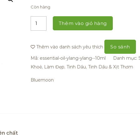
Còn hàng
Thêm vào giỏ hàng
So sánh
Thêm vào danh sách yêu thích
Mã:
essential-oil-ylang-ylang--10ml
Danh mục:
Khoẻ, Làm Đẹp
,
Tinh Dầu
,
Tinh Dầu & Xịt Thơm
Bluemoon
ên chất