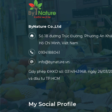
ByNature Co.,Ltd
Số 18 đường Trúc Đường, Phường An Khá
Hồ Chí Minh, Việt Nam
0934188041
info@bynature.vn
Giấy phép ĐKKD số: 0314943968, ngày 26/03/20
và đầu tư TP.HCM
My Social Profile