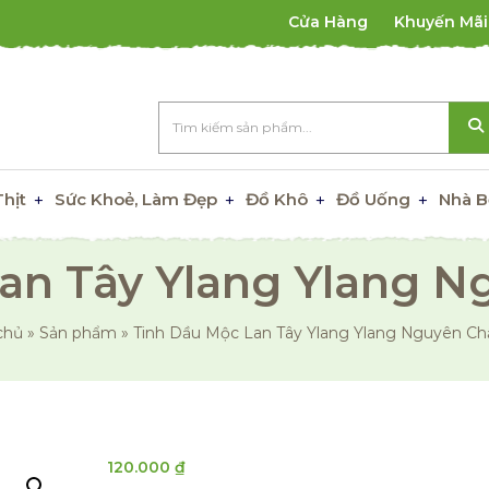
Cửa Hàng
Khuyến Mãi
Thịt
Sức Khoẻ, Làm Đẹp
Đồ Khô
Đồ Uống
Nhà B
an Tây Ylang Ylang N
chủ
»
Sản phẩm
»
Tinh Dầu Mộc Lan Tây Ylang Ylang Nguyên Ch
120.000
₫