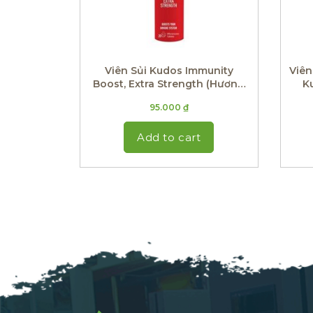
Viên Sủi Kudos Immunity
Viên
Boost, Extra Strength (Hương
K
Chanh Gừng)
95.000
₫
Add to cart