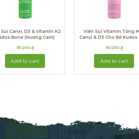
 Sủi Canxi, D3 & Vitamin K2
Viên Sủi Vitamin Tổng 
udos Bone (Hương Cam)
Canxi & D3 Cho Bé Kudos 
(Hương Dưa Hấu)
95.000
₫
95.000
₫
Add to cart
Add to cart