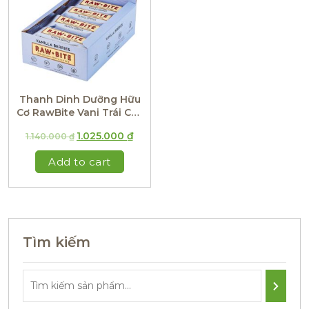
Thanh Dinh Dưỡng Hữu
Cơ RawBite Vani Trái Cây
(Hộp 12 Thanh)
1.025.000
₫
1.140.000
₫
Add to cart
Tìm kiếm