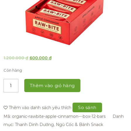
1.200.000
₫
600.000
₫
Còn hàng
Thêm vào giỏ hàng
So sánh
Thêm vào danh sách yêu thích
Mã:
organic-rawbite-apple-cinnamon---box-12-bars
Danh
mục:
Thanh Dinh Dưỡng, Ngũ Cốc & Bánh Snack