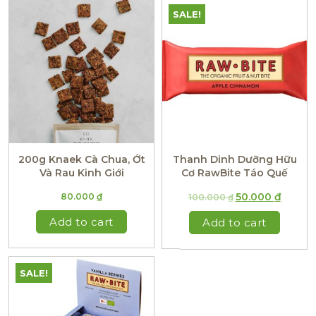
SALE!
200g Knaek Cà Chua, Ớt
Thanh Dinh Dưỡng Hữu
Và Rau Kinh Giới
Cơ RawBite Táo Quế
50.000
₫
80.000
₫
100.000
₫
Add to cart
Add to cart
SALE!