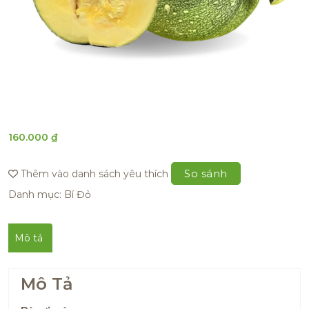
160.000
₫
So sánh
Thêm vào danh sách yêu thích
Danh mục:
Bí Đỏ
Mô tả
Mô Tả