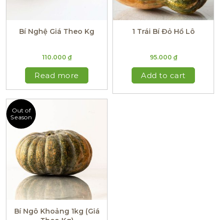
Bí Nghệ Giá Theo Kg
1 Trái Bí Đỏ Hồ Lô
110.000
₫
95.000
₫
Read more
Add to cart
Out of
Season
Bí Ngô Khoảng 1kg (Giá