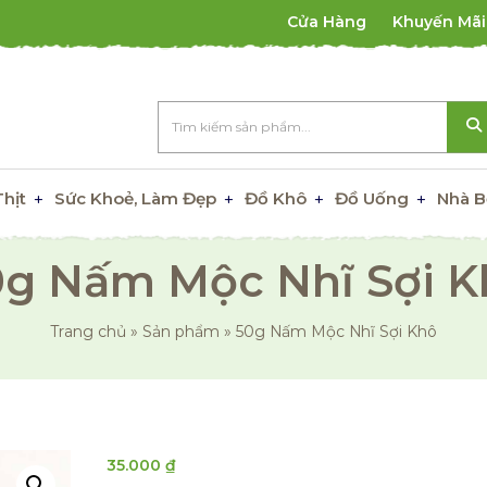
Cửa Hàng
Khuyến Mãi
Thịt
Sức Khoẻ, Làm Đẹp
Đồ Khô
Đồ Uống
Nhà B
0g Nấm Mộc Nhĩ Sợi K
Trang chủ
»
Sản phẩm
»
50g Nấm Mộc Nhĩ Sợi Khô
35.000
₫