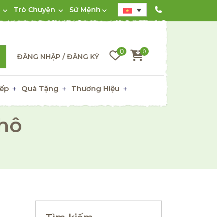
Trò Chuyện
Sứ Mệnh
0
0
ĐĂNG NHẬP / ĐĂNG KÝ
ếp
Quà Tặng
Thương Hiệu
hô