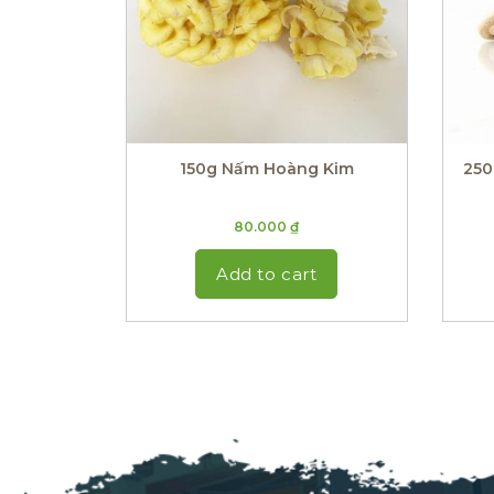
150g Nấm Hoàng Kim
250
80.000
₫
Add to cart