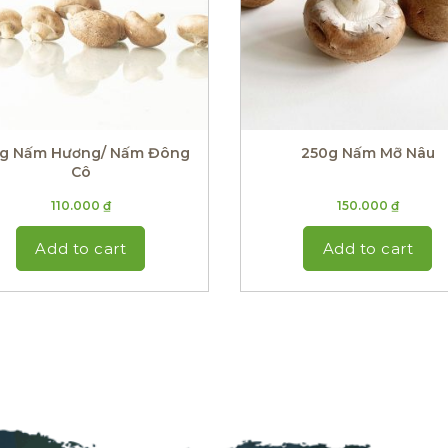
g Nấm Hương/ Nấm Đông
250g Nấm Mỡ Nâu
Cô
110.000
₫
150.000
₫
Add to cart
Add to cart