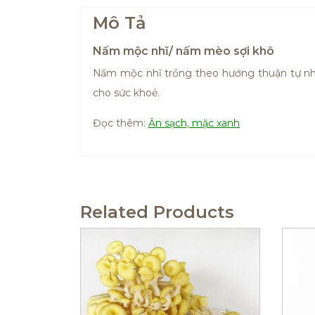
Mô Tả
Nấm mộc nhĩ/ nấm mèo sợi khô
Nấm mộc nhĩ trồng theo hướng thuận tự nhi
cho sức khoẻ.
Đọc thêm:
Ăn sạch, mặc xanh
Related Products