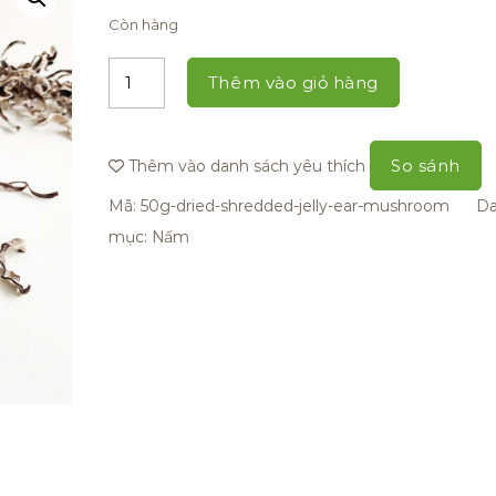
Còn hàng
Thêm vào giỏ hàng
So sánh
Thêm vào danh sách yêu thích
Mã:
50g-dried-shredded-jelly-ear-mushroom
D
mục:
Nấm