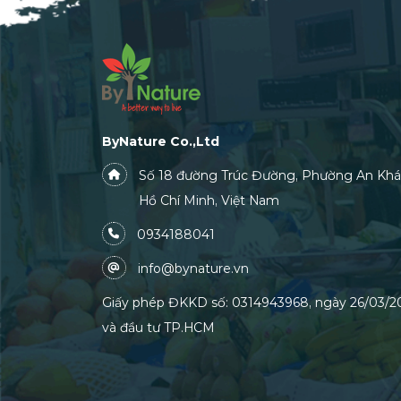
ByNature Co.,Ltd
Số 18 đường Trúc Đường, Phường An Khá
Hồ Chí Minh, Việt Nam
0934188041
info@bynature.vn
Giấy phép ĐKKD số: 0314943968, ngày 26/03/20
và đầu tư TP.HCM