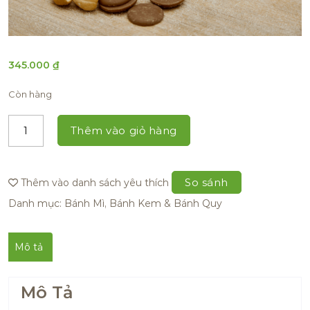
345.000
₫
Còn hàng
Thêm vào giỏ hàng
So sánh
Thêm vào danh sách yêu thích
Danh mục:
Bánh Mì
,
Bánh Kem & Bánh Quy
Mô tả
Mô Tả