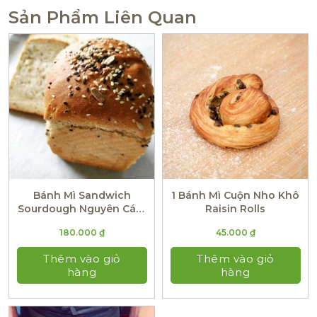
Sản Phẩm Liên Quan
Bánh Mì Sandwich
1 Bánh Mì Cuộn Nho Khô
Sourdough Nguyên Cám
Raisin Rolls
Chứa Hạt (Thuần Chay)
180.000
₫
45.000
₫
500g
Thêm vào giỏ
Thêm vào giỏ
hàng
hàng