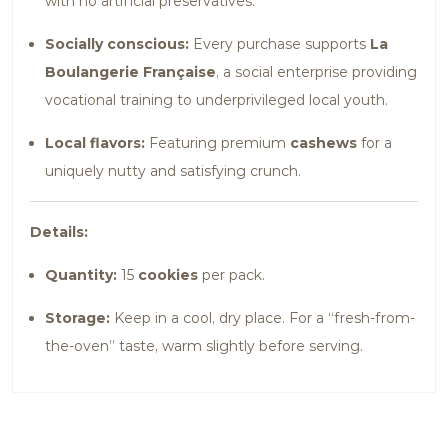
with no artificial preservatives.
Socially conscious:
Every purchase supports
La
Boulangerie Française
, a social enterprise providing
vocational training to underprivileged local youth.
Local flavors:
Featuring premium
cashews
for a
uniquely nutty and satisfying crunch.
Details:
Quantity:
15
cookies
per pack.
Storage:
Keep in a cool, dry place. For a “fresh-from-
the-oven” taste, warm slightly before serving.