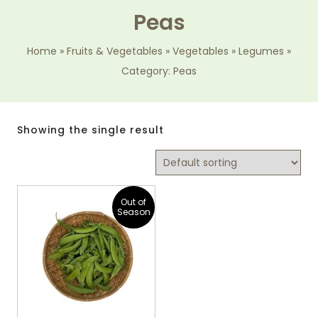
Peas
Home
»
Fruits & Vegetables
»
Vegetables
»
Legumes
»
Category: Peas
Showing the single result
Out of
Season