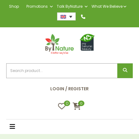
Shop
Promotions
Talk ByNature
What We Believe
LOGIN / REGISTER
0
0